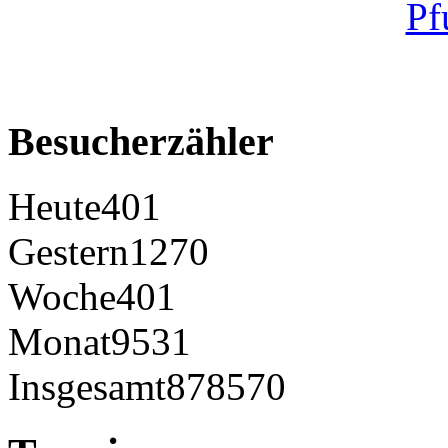
Besucherzähler
Heute
401
Gestern
1270
Woche
401
Monat
9531
Insgesamt
878570