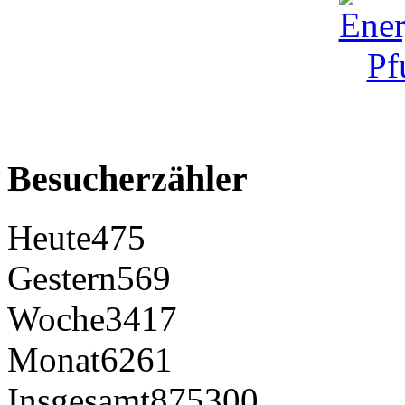
Besucherzähler
Heute
475
Gestern
569
Woche
3417
Monat
6261
Insgesamt
875300