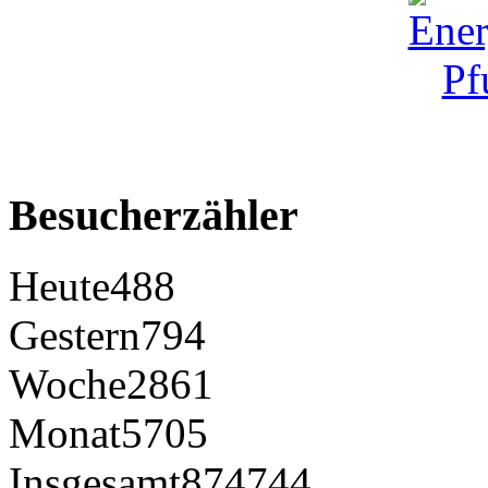
Besucherzähler
Heute
488
Gestern
794
Woche
2861
Monat
5705
Insgesamt
874744