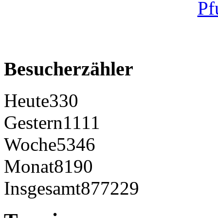
Besucherzähler
Heute
330
Gestern
1111
Woche
5346
Monat
8190
Insgesamt
877229