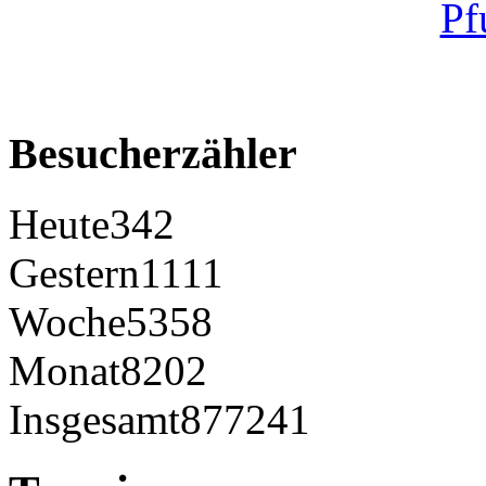
Besucherzähler
Heute
342
Gestern
1111
Woche
5358
Monat
8202
Insgesamt
877241