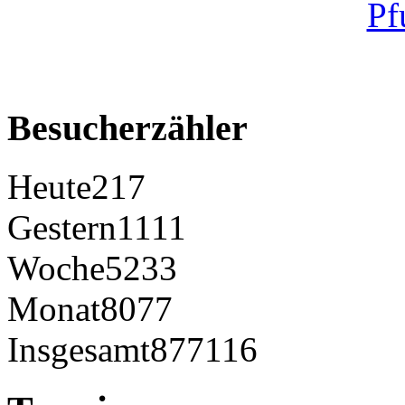
Besucherzähler
Heute
217
Gestern
1111
Woche
5233
Monat
8077
Insgesamt
877116