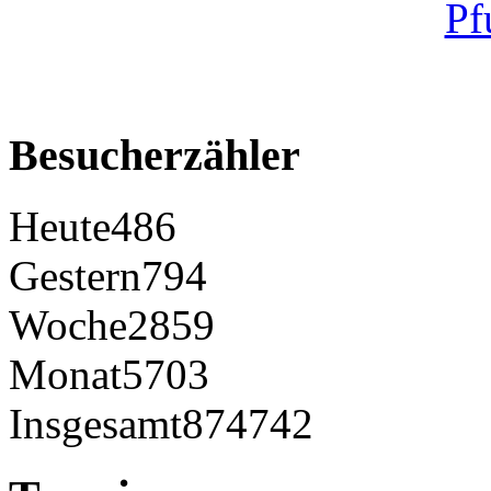
Besucherzähler
Heute
486
Gestern
794
Woche
2859
Monat
5703
Insgesamt
874742