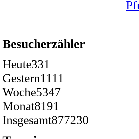
Besucherzähler
Heute
331
Gestern
1111
Woche
5347
Monat
8191
Insgesamt
877230