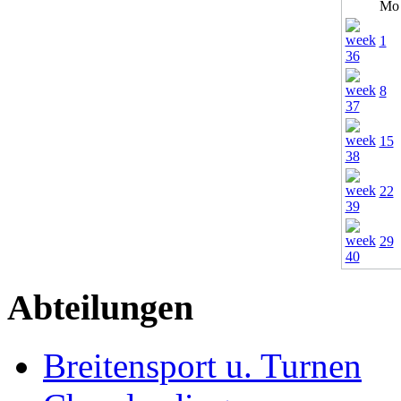
Mo
1
8
15
22
29
Abteilungen
Breitensport u. Turnen