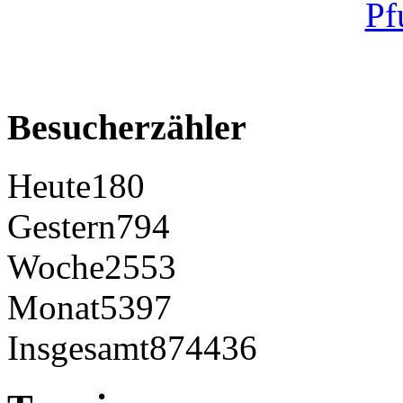
Besucherzähler
Heute
180
Gestern
794
Woche
2553
Monat
5397
Insgesamt
874436