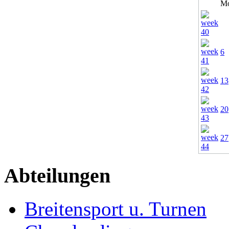
M
6
13
20
27
Abteilungen
Breitensport u. Turnen