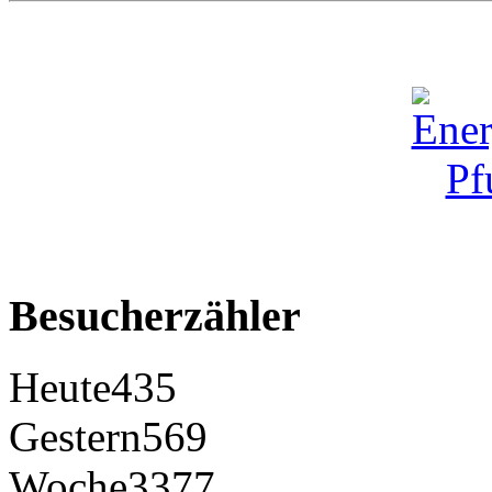
Besucherzähler
Heute
435
Gestern
569
Woche
3377