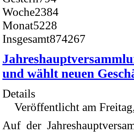
Woche
2384
Monat
5228
Insgesamt
874267
Jahreshauptversammlun
und wählt neuen Gesch
Details
Veröffentlicht am Freita
Auf der Jahreshauptvers